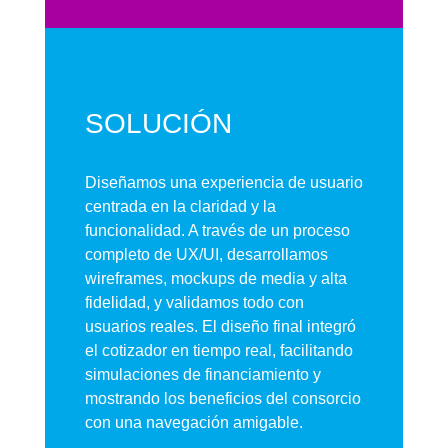
SOLUCIÓN
Diseñamos una experiencia de usuario
centrada en la claridad y la
funcionalidad. A través de un proceso
completo de UX/UI, desarrollamos
wireframes, mockups de media y alta
fidelidad, y validamos todo con
usuarios reales. El diseño final integró
el cotizador en tiempo real, facilitando
simulaciones de financiamiento y
mostrando los beneficios del consorcio
con una navegación amigable.